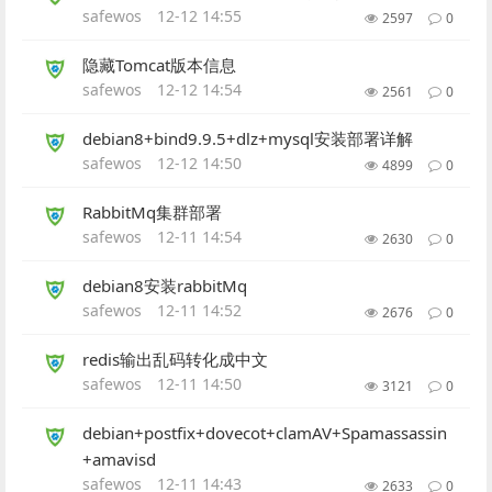
safewos
12-12 14:55
2597
0
隐藏Tomcat版本信息
safewos
12-12 14:54
2561
0
debian8+bind9.9.5+dlz+mysql安装部署详解
safewos
12-12 14:50
4899
0
RabbitMq集群部署
safewos
12-11 14:54
2630
0
debian8安装rabbitMq
safewos
12-11 14:52
2676
0
redis输出乱码转化成中文
safewos
12-11 14:50
3121
0
debian+postfix+dovecot+clamAV+Spamassassin
+amavisd
safewos
12-11 14:43
2633
0